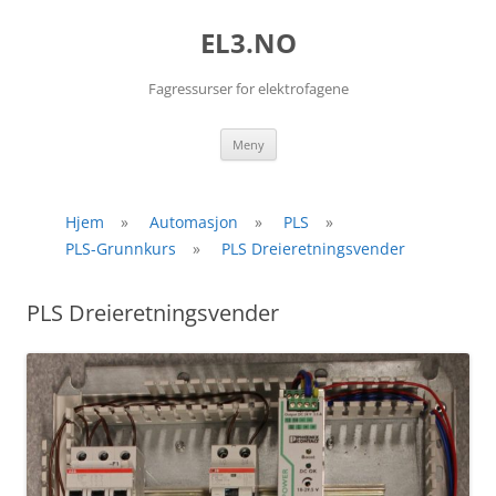
EL3.NO
Fagressurser for elektrofagene
Hopp
Meny
til
innhold
Hjem
»
Automasjon
»
PLS
»
PLS-Grunnkurs
»
PLS Dreieretningsvender
PLS Dreieretningsvender