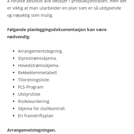
å forutse absolutt alle detaljer i produksjonsfasen, men det
er viktig at man utarbeider en plan som er så utdypende
og nøyaktig som mulig.
Følgende planleggingsdokumentasjon kan være
nødvendig:
Arrangementstegning.
Styrestrømsskjema.
Hovedstrømsskjema.
Rekkeklemmetabell.
Tilordningsliste.
PLS-Program
Utstyrsliste
Risikovurdering
Skjema for sluttkontroll.
En framdriftsplan
Arrangemetstegningen.