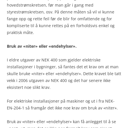
hovedstrømskretsen, før man går i gang med
styrestrømskretsen, osv. På denne måten så vil vi kunne
fange opp og rette feil før de blir for omfattende og for
kompliserte til å kunne rettes på en forholdsvis enkel og
praktisk måte.
Bruk av «niter» eller «endehylser».
I eldre utgaver av NEK 400 som gjelder elektriske
installasjoner i bygninger, så fantes det et krav om at man
skulle bruke «niter» eller «endehylser». Dette kravet ble tatt
vekk i 2006 utgaven av NEK 400 og det har senere ikke
eksistert noe slikt krav.
For elektriske installasjoner på maskiner og ut i fra NEK-
EN-204-1 så framgår det ikke noe krav om bruk av «niter».
Bruk av «niter» eller «endehylser» kan få anlegget til å se