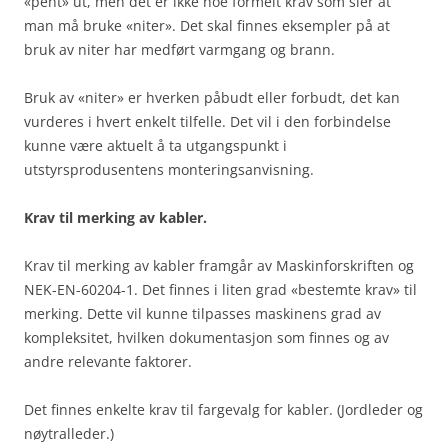
«pent» ut, men det er ikke noe formelt krav som sier at
man må bruke «niter». Det skal finnes eksempler på at
bruk av niter har medført varmgang og brann.
Bruk av «niter» er hverken påbudt eller forbudt, det kan
vurderes i hvert enkelt tilfelle. Det vil i den forbindelse
kunne være aktuelt å ta utgangspunkt i
utstyrsprodusentens monteringsanvisning.
Krav til merking av kabler.
Krav til merking av kabler framgår av Maskinforskriften og
NEK-EN-60204-1. Det finnes i liten grad «bestemte krav» til
merking. Dette vil kunne tilpasses maskinens grad av
kompleksitet, hvilken dokumentasjon som finnes og av
andre relevante faktorer.
Det finnes enkelte krav til fargevalg for kabler. (Jordleder og
nøytralleder.)