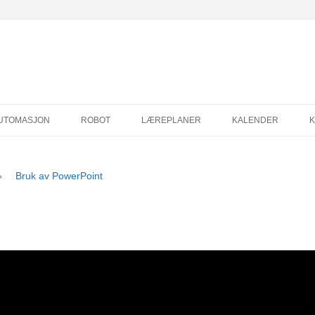
Hopp
til
UTOMASJON
ROBOT
LÆREPLANER
KALENDER
innhold
»
Bruk av PowerPoint