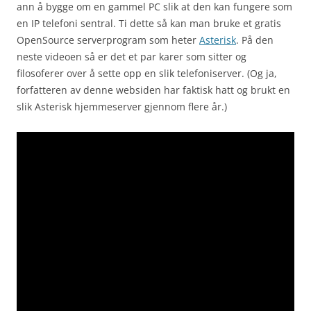
ann å bygge om en gammel PC slik at den kan fungere som
en IP telefoni sentral. Ti dette så kan man bruke et gratis
OpenSource serverprogram som heter
Asterisk
. På den
neste videoen så er det et par karer som sitter og
filosoferer over å sette opp en slik telefoniserver. (Og ja,
forfatteren av denne websiden har faktisk hatt og brukt en
slik Asterisk hjemmeserver gjennom flere år.)