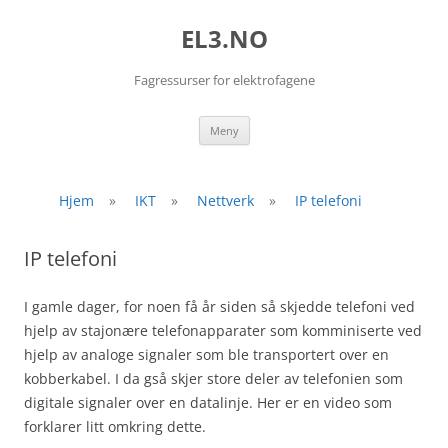
EL3.NO
Fagressurser for elektrofagene
Hopp
Meny
til
innhold
Hjem
»
IKT
»
Nettverk
»
IP telefoni
IP telefoni
I gamle dager, for noen få år siden så skjedde telefoni ved
hjelp av stajonære telefonapparater som komminiserte ved
hjelp av analoge signaler som ble transportert over en
kobberkabel. I da gså skjer store deler av telefonien som
digitale signaler over en datalinje. Her er en video som
forklarer litt omkring dette.