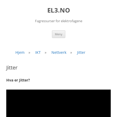
EL3.NO
Fagressurser for elektrofagene
Hopp
Meny
til
innhold
Hjem
»
IKT
»
Nettverk
»
Jitter
Jitter
Hva er Jitter?