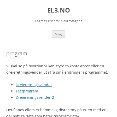
EL3.NO
Fagressurser for elektrofagene
Hopp
Meny
til
innhold
program
Vi skal se på hvordan vi kan styre to kontaktorer eller en
dreieretningsvender ut i fra små endringer i programmet.
Dreieretningsvender
Testprogram
Dreiereningsvender-2
Det finnes ellers et hemmelig disrectory på PC’en med en
del nyttige data som heter /ProgramData/