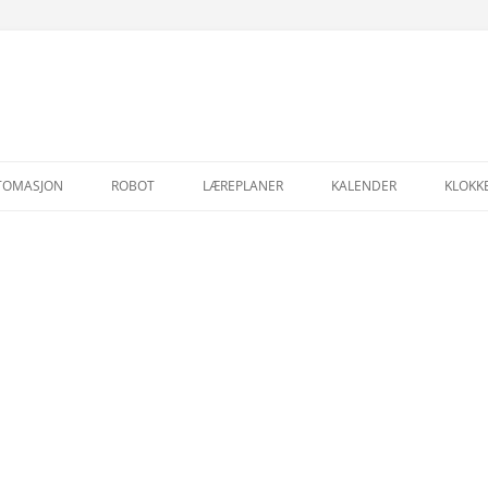
Hopp
til
TOMASJON
ROBOT
LÆREPLANER
KALENDER
KLOKK
innhold