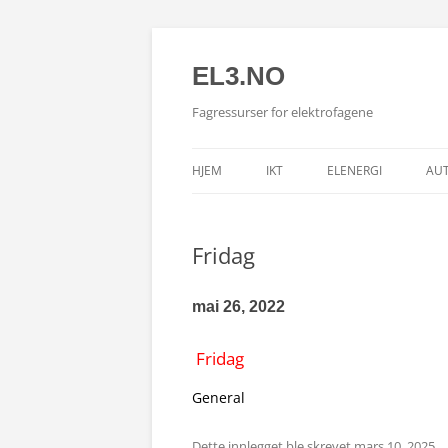
EL3.NO
Fagressurser for elektrofagene
HJEM
IKT
ELENERGI
AU
Fridag
mai 26, 2022
Fridag
General
Dette innlegget ble skrevet
mars 10, 2025
.