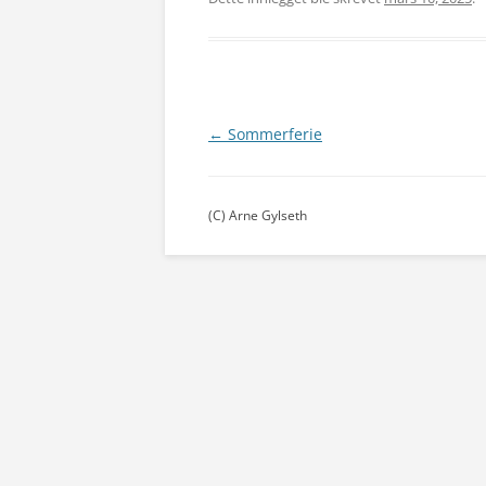
←
Sommerferie
Innleggsnavigasjon
(C) Arne Gylseth