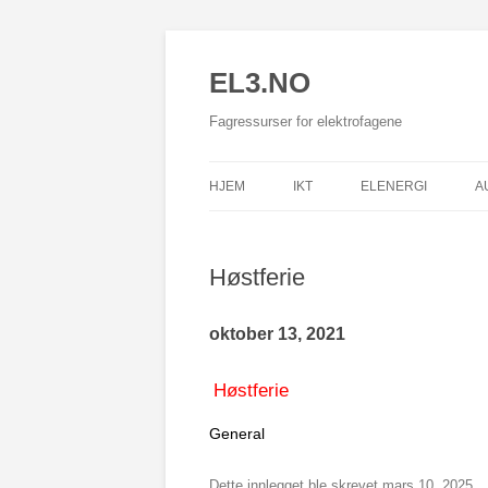
EL3.NO
Fagressurser for elektrofagene
HJEM
IKT
ELENERGI
A
Høstferie
oktober 13, 2021
Høstferie
General
Dette innlegget ble skrevet
mars 10, 2025
.