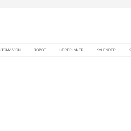
Hopp
til
UTOMASJON
ROBOT
LÆREPLANER
KALENDER
innhold