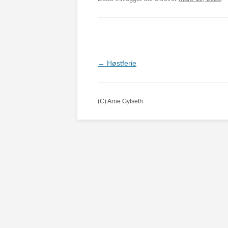
Innleggsnavigasjon
←
Høstferie
(C) Arne Gylseth