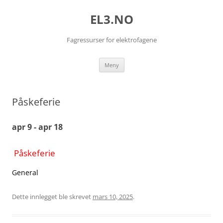
EL3.NO
Fagressurser for elektrofagene
Hopp
Meny
til
innhold
Påskeferie
apr 9 - apr 18
Påskeferie
General
Dette innlegget ble skrevet
mars 10, 2025
.