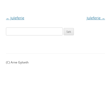
Innleggsnavigasjon
←
Juleferie
Juleferie
→
S
ø
k
e
t
t
(C) Arne Gylseth
e
r
: