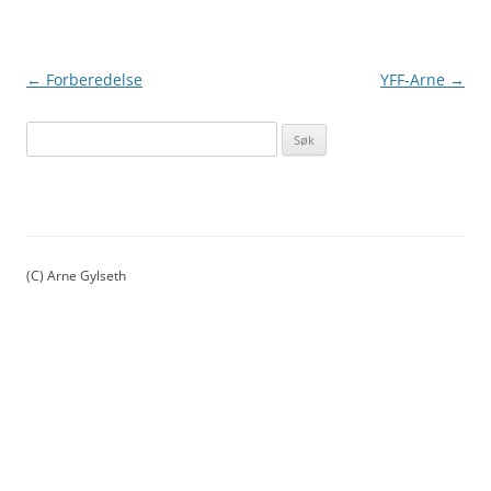
Innleggsnavigasjon
←
Forberedelse
YFF-Arne
→
S
ø
k
e
t
t
(C) Arne Gylseth
e
r
: