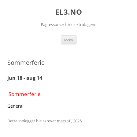
EL3.NO
Fagressurser for elektrofagene
Hopp
Meny
til
innhold
Sommerferie
jun 18 - aug 14
Sommerferie
General
Dette innlegget ble skrevet
mars 10, 2025
.