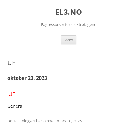
EL3.NO
Fagressurser for elektrofagene
Hopp
Meny
til
innhold
UF
oktober 20, 2023
UF
General
Dette innlegget ble skrevet
mars 10, 2025
.