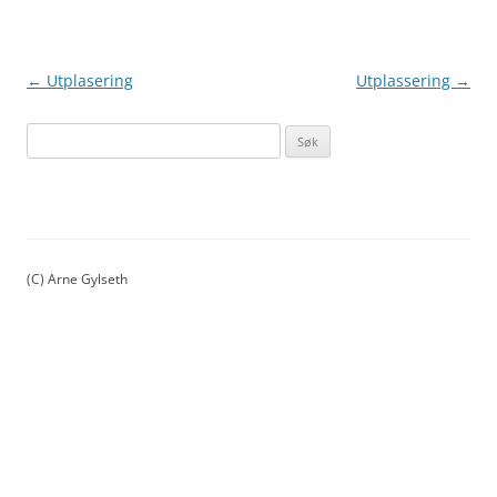
Innleggsnavigasjon
←
Utplasering
Utplassering
→
S
ø
k
e
t
t
(C) Arne Gylseth
e
r
: