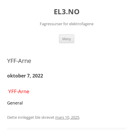
EL3.NO
Fagressurser for elektrofagene
Hopp
Meny
til
innhold
YFF-Arne
oktober 7, 2022
YFF-Arne
General
Dette innlegget ble skrevet
mars 10, 2025
.