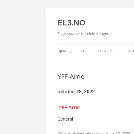
EL3.NO
Fagressurser for elektrofagene
HJEM
IKT
ELENERGI
AU
YFF-Arne
oktober 28, 2022
YFF-Arne
General
Dette innlegget ble skrevet
mars 10, 2025
.