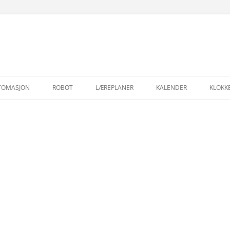
Hopp
til
TOMASJON
ROBOT
LÆREPLANER
KALENDER
KLOKK
innhold