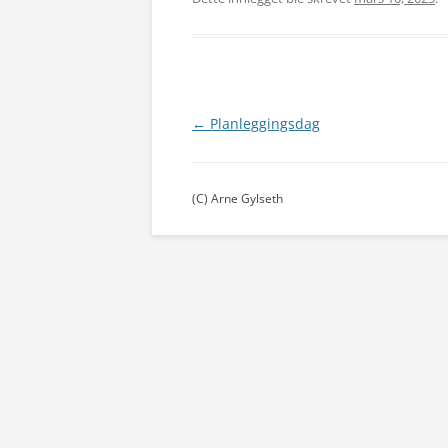
←
Planleggingsdag
Innleggsnavigasjon
(C) Arne Gylseth