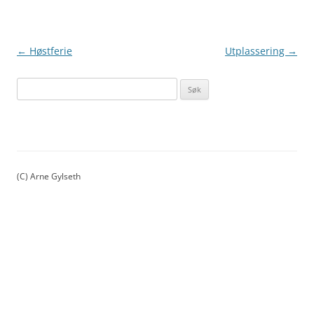
Innleggsnavigasjon
←
Høstferie
Utplassering
→
S
ø
k
e
t
t
(C) Arne Gylseth
e
r
: