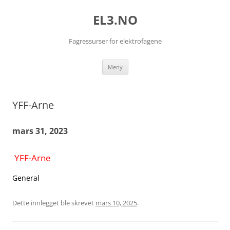
EL3.NO
Fagressurser for elektrofagene
Hopp
Meny
til
innhold
YFF-Arne
mars 31, 2023
YFF-Arne
General
Dette innlegget ble skrevet
mars 10, 2025
.