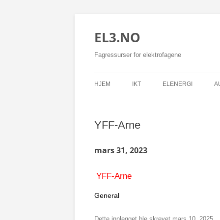
EL3.NO
Fagressurser for elektrofagene
HJEM
IKT
ELENERGI
A
YFF-Arne
mars 31, 2023
YFF-Arne
General
Dette innlegget ble skrevet
mars 10, 2025
.