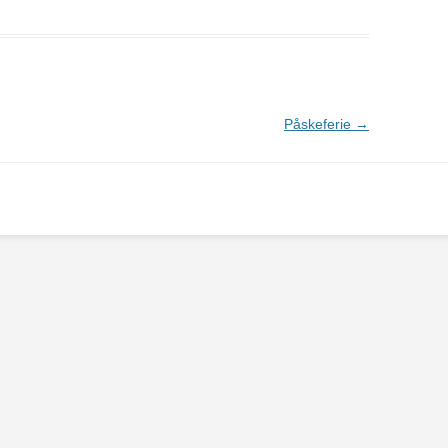
Påskeferie
→