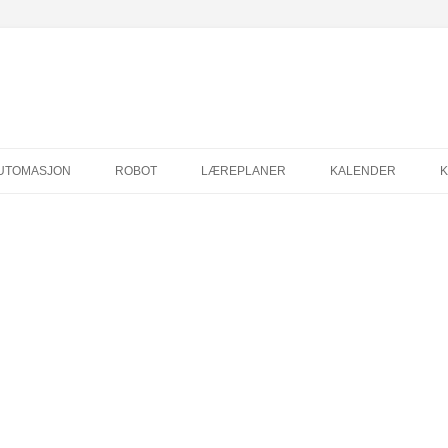
Hopp
til
UTOMASJON
ROBOT
LÆREPLANER
KALENDER
innhold