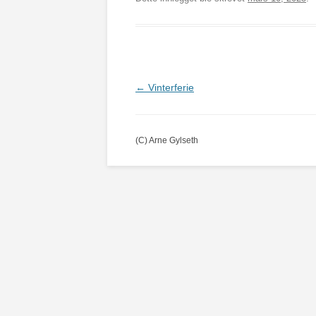
Innleggsnavigasjon
←
Vinterferie
(C) Arne Gylseth