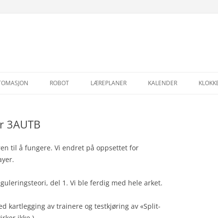
Hopp
til
TOMASJON
ROBOT
LÆREPLANER
KALENDER
KLOKK
innhold
er 3AUTB
en til å fungere. Vi endret på oppsettet for
ayer.
leringsteori, del 1. Vi ble ferdig med hele arket.
d kartlegging av trainere og testkjøring av «Split-
rker ikke.)