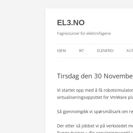
EL3.NO
Fagressurser for elektrofagene
HJEM
IKT
ELENERGI
AU
Tirsdag den 30 Novemb
Vi startet opp med å få robotsimulator
virtualiseringsoppsttet for VmWare pl
Så gjennomgikk vi spørsmålsark om regu
Der etter så jobbet vi på verkstedet me
Range trainer.» (En reguleringsventil vi