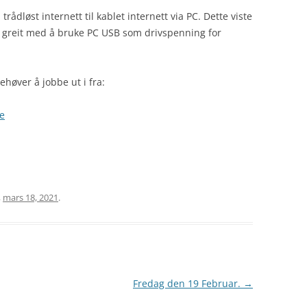
rådløst internett til kablet internett via PC. Dette viste
å greit med å bruke PC USB som drivspenning for
høver å jobbe ut i fra:
e
,
mars 18, 2021
.
Fredag den 19 Februar.
→