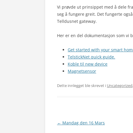
Vi prøvde ut prinsippet med å dele fra t
seg å fungere greit. Det fungerte ogs
Telldusnet gateway.
Her er en del dokumentasjon som vi be
Get started with your smart hom
TelstickNet quick guide.
Koble til new device
Magnetsensor
Dette innlegget ble skrevet i
Uncategorized
←
Mandag den 16 Mars
Innleggsnavigasjon