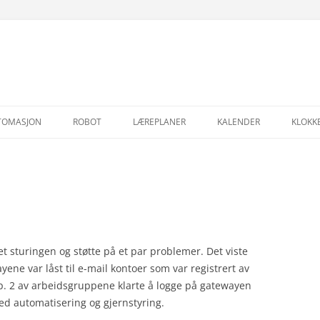
Hopp
til
TOMASJON
ROBOT
LÆREPLANER
KALENDER
KLOKK
innhold
t sturingen og støtte på et par problemer. Det viste
yene var låst til e-mail kontoer som var registrert av
pp. 2 av arbeidsgruppene klarte å logge på gatewayen
ed automatisering og gjernstyring.