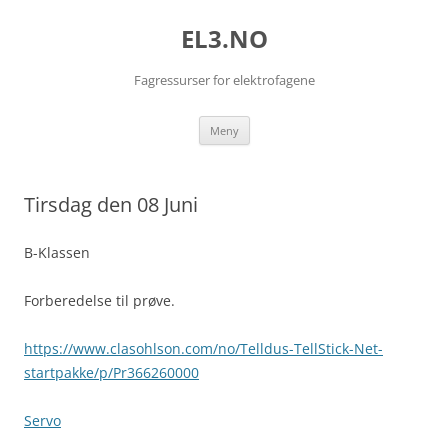
EL3.NO
Fagressurser for elektrofagene
Hopp
Meny
til
innhold
Tirsdag den 08 Juni
B-Klassen
Forberedelse til prøve.
https://www.clasohlson.com/no/Telldus-TellStick-Net-
startpakke/p/Pr366260000
Servo