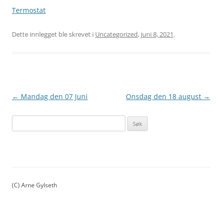
Termostat
Dette innlegget ble skrevet i
Uncategorized
,
juni 8, 2021
.
Innleggsnavigasjon
←
Mandag den 07 Juni
Onsdag den 18 august
→
S
ø
k
e
t
t
(C) Arne Gylseth
e
r
: