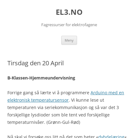
EL3.NO
Fagressurser for elektrofagene
Hopp
Meny
til
innhold
Tirsdag den 20 April
B-Klassen-Hjemmeundervisning
Forrige gang så lærte vi å programmere
Arduino med en
elektronisk temperatursensor
. Vi kunne lese ut
temperaturen via seriekommunikasjon og så var det 3
forskjellige lysdioder som ble tent ved forskjellige
temperaturnivåer. (Grønn-Gul-Rød)
Nå skal vi forsøke oss litt på det som heter «
dybdelæring
«,