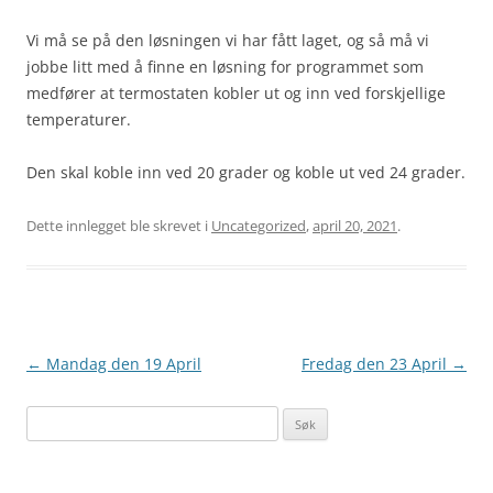
Vi må se på den løsningen vi har fått laget, og så må vi
jobbe litt med å finne en løsning for programmet som
medfører at termostaten kobler ut og inn ved forskjellige
temperaturer.
Den skal koble inn ved 20 grader og koble ut ved 24 grader.
Dette innlegget ble skrevet i
Uncategorized
,
april 20, 2021
.
Innleggsnavigasjon
←
Mandag den 19 April
Fredag den 23 April
→
S
ø
k