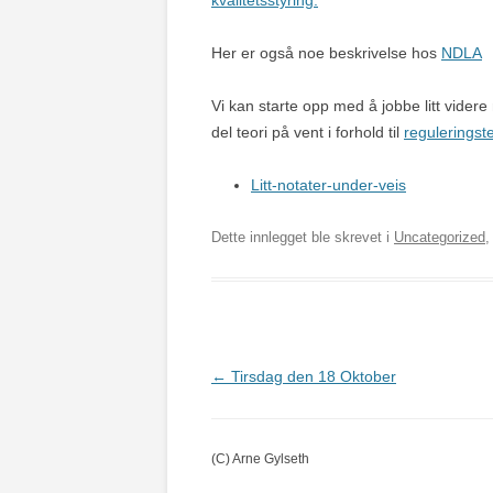
kvalitetsstyring.
Her er også noe beskrivelse hos
NDLA
Vi kan starte opp med å jobbe litt videre
del teori på vent i forhold til
reguleringst
Litt-notater-under-veis
Dette innlegget ble skrevet i
Uncategorized
Innleggsnavigasjon
←
Tirsdag den 18 Oktober
(C) Arne Gylseth