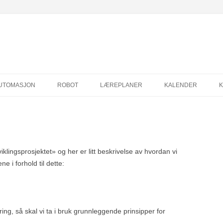
Hopp
til
UTOMASJON
ROBOT
LÆREPLANER
KALENDER
innhold
viklingsprosjektet» og her er litt beskrivelse av hvordan vi
e i forhold til dette:
ring, så skal vi ta i bruk grunnleggende prinsipper for