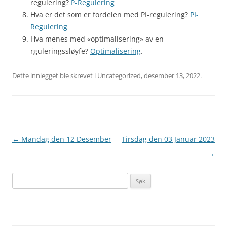
regulering?
P-Regulering
Hva er det som er fordelen med PI-regulering?
PI-
Regulering
Hva menes med «optimalisering» av en
rguleringssløyfe?
Optimalisering
.
Dette innlegget ble skrevet i
Uncategorized
,
desember 13, 2022
.
Innleggsnavigasjon
←
Mandag den 12 Desember
Tirsdag den 03 Januar 2023
→
S
ø
k
e