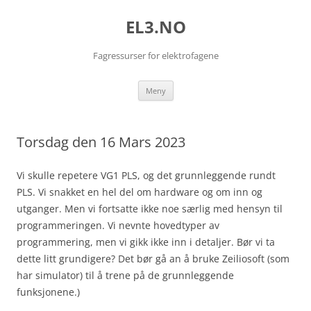
EL3.NO
Fagressurser for elektrofagene
Hopp
Meny
til
innhold
Torsdag den 16 Mars 2023
Vi skulle repetere VG1 PLS, og det grunnleggende rundt
PLS. Vi snakket en hel del om hardware og om inn og
utganger. Men vi fortsatte ikke noe særlig med hensyn til
programmeringen. Vi nevnte hovedtyper av
programmering, men vi gikk ikke inn i detaljer. Bør vi ta
dette litt grundigere? Det bør gå an å bruke Zeiliosoft (som
har simulator) til å trene på de grunnleggende
funksjonene.)